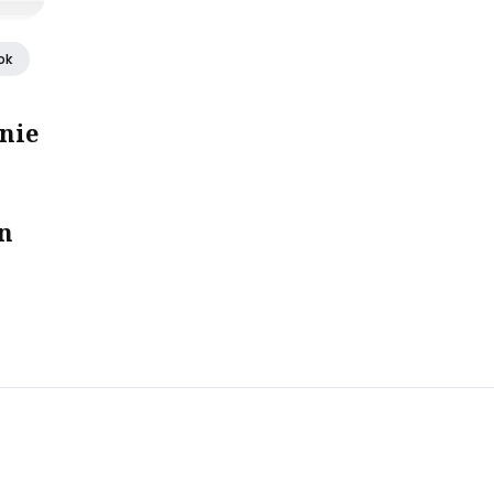
ok
nie
in