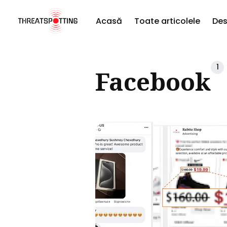
Acasă
Toate articolele
Des
Căut
1
Facebook