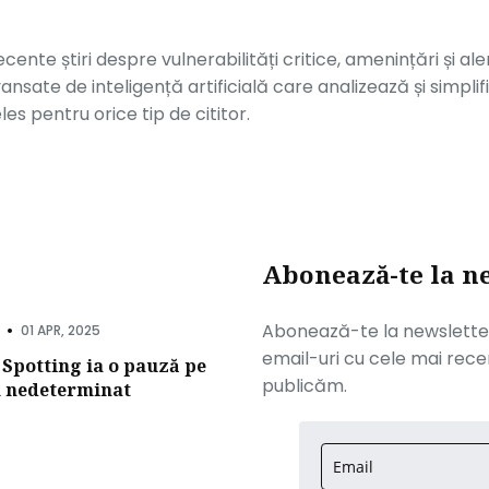
ente știri despre vulnerabilități critice, amenințări și al
ansate de inteligență artificială care analizează și simpl
es pentru orice tip de cititor.
Abonează-te la n
•
Abonează-te la newsletter-
01 APR, 2025
email-uri cu cele mai recen
 Spotting ia o pauză pe
publicăm.
 nedeterminat