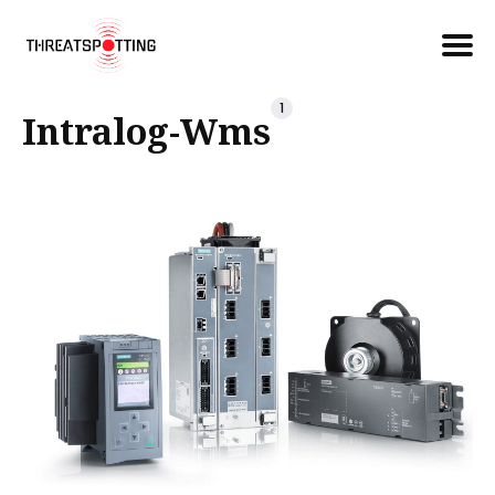
Căutare
1
Intralog-Wms