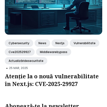
Cybersecurity
News
Nextjs
Vulnerabilitate
Cve202529927
Middlewarebypass
Actualizăridesecuritate
•
25 MAR, 2025
Atenție la o nouă vulnerabilitate
în Next.js: CVE-2025-29927
Abonează-te la newsletter