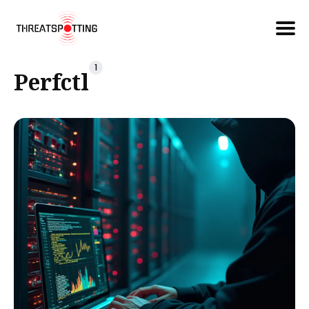
Căutare
1
Perfctl