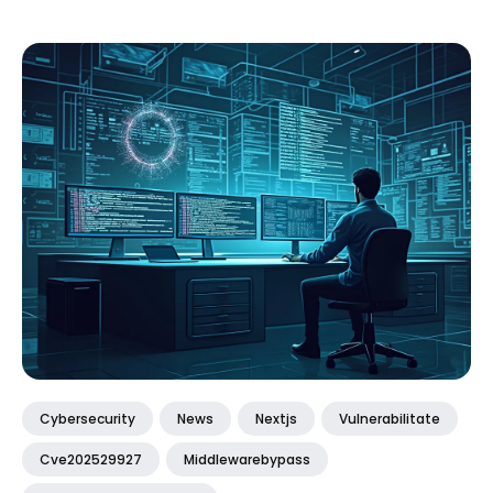
Cybersecurity
News
Nextjs
Vulnerabilitate
Cve202529927
Middlewarebypass