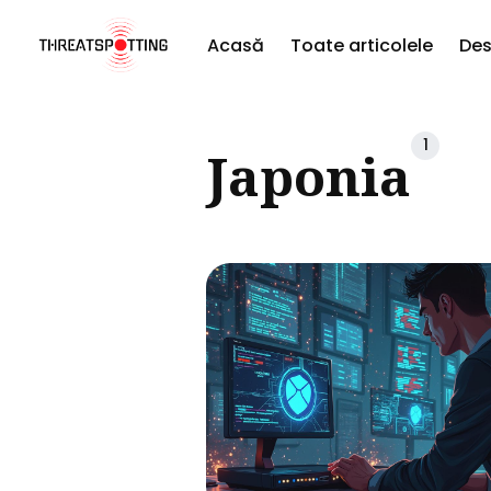
Acasă
Toate articolele
Des
Căut
1
Japonia