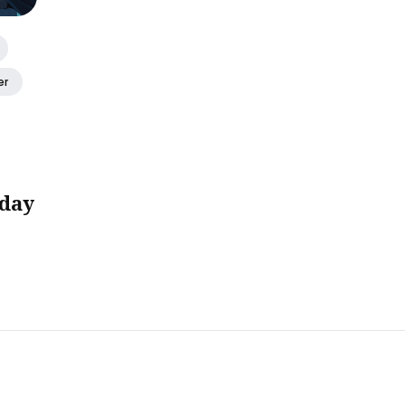
er
-day