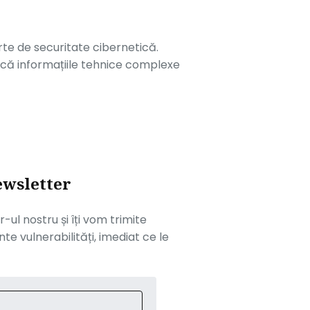
erte de securitate cibernetică.
ifică informațiile tehnice complexe
ewsletter
ul nostru și îți vom trimite
te vulnerabilități, imediat ce le