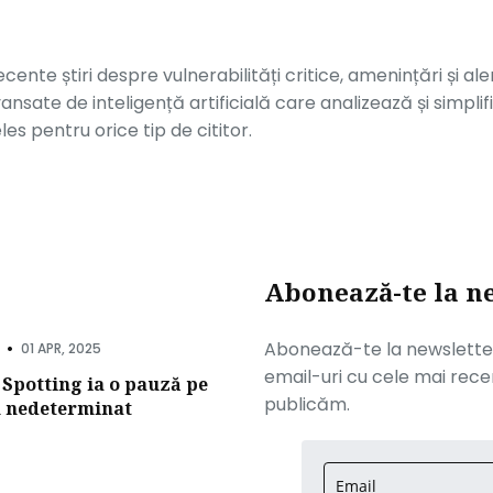
ente știri despre vulnerabilități critice, amenințări și al
ansate de inteligență artificială care analizează și simpl
es pentru orice tip de cititor.
Abonează-te la n
•
Abonează-te la newsletter-
01 APR, 2025
email-uri cu cele mai recen
 Spotting ia o pauză pe
publicăm.
 nedeterminat